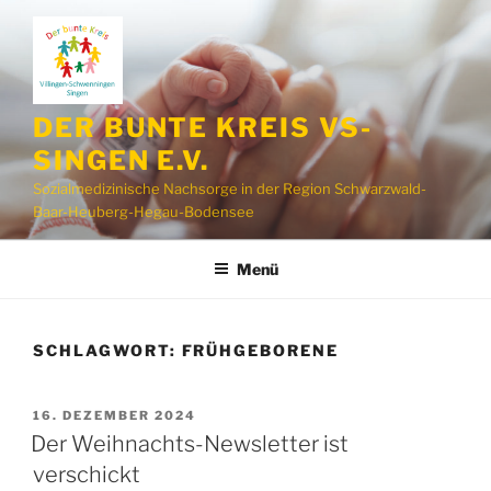
Zum
Inhalt
springen
DER BUNTE KREIS VS-
SINGEN E.V.
Sozialmedizinische Nachsorge in der Region Schwarzwald-
Baar-Heuberg-Hegau-Bodensee
Menü
SCHLAGWORT:
FRÜHGEBORENE
VERÖFFENTLICHT
16. DEZEMBER 2024
AM
Der Weihnachts-Newsletter ist
verschickt