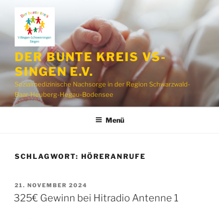
Zum
Inhalt
springen
DER BUNTE KREIS VS-
SINGEN E.V.
Sozialmedizinische Nachsorge in der Region Schwarzwald-
Baar-Heuberg-Hegau-Bodensee
Menü
SCHLAGWORT:
HÖRERANRUFE
VERÖFFENTLICHT
21. NOVEMBER 2024
AM
325€ Gewinn bei Hitradio Antenne 1