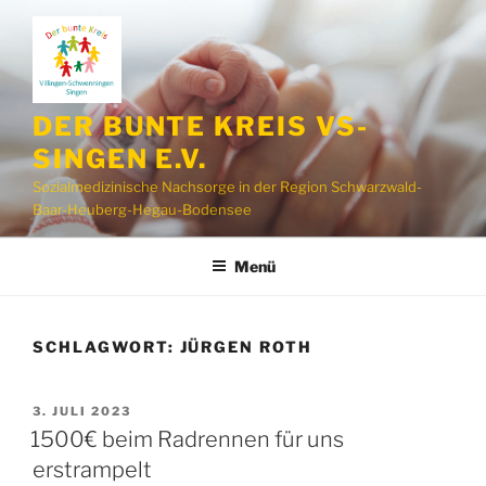
Zum
Inhalt
springen
DER BUNTE KREIS VS-
SINGEN E.V.
Sozialmedizinische Nachsorge in der Region Schwarzwald-
Baar-Heuberg-Hegau-Bodensee
Menü
SCHLAGWORT:
JÜRGEN ROTH
VERÖFFENTLICHT
3. JULI 2023
AM
1500€ beim Radrennen für uns
erstrampelt