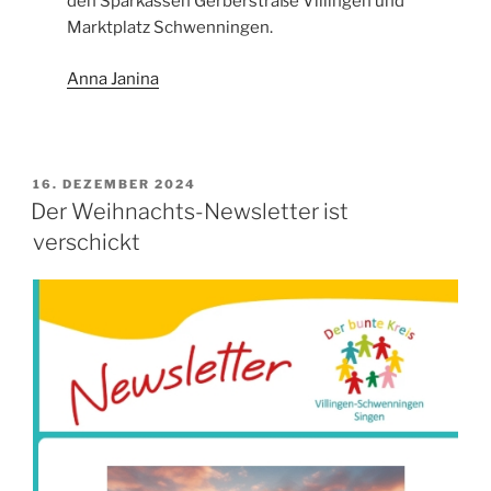
den Sparkassen Gerberstraße Villingen und
Marktplatz Schwenningen.
Anna Janina
VERÖFFENTLICHT
16. DEZEMBER 2024
AM
Der Weihnachts-Newsletter ist
verschickt