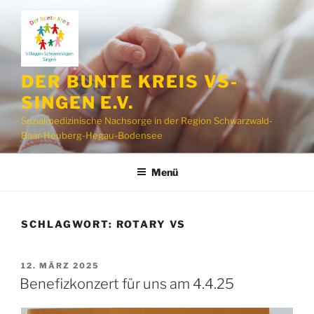
Zum
Inhalt
springen
DER BUNTE KREIS VS-
SINGEN E.V.
Sozialmedizinische Nachsorge in der Region Schwarzwald-
Baar-Heuberg-Hegau-Bodensee
Menü
SCHLAGWORT:
ROTARY VS
VERÖFFENTLICHT
12. MÄRZ 2025
AM
Benefizkonzert für uns am 4.4.25