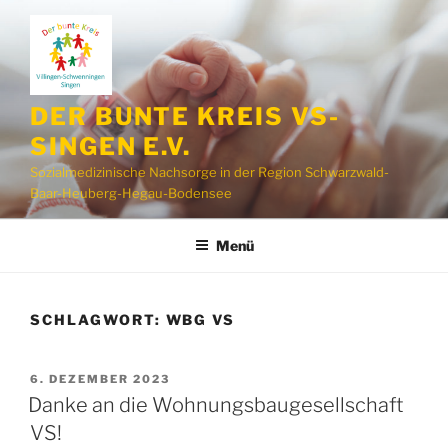
Zum
Inhalt
springen
DER BUNTE KREIS VS-
SINGEN E.V.
Sozialmedizinische Nachsorge in der Region Schwarzwald-
Baar-Heuberg-Hegau-Bodensee
Menü
SCHLAGWORT:
WBG VS
VERÖFFENTLICHT
6. DEZEMBER 2023
AM
Danke an die Wohnungsbaugesellschaft
VS!