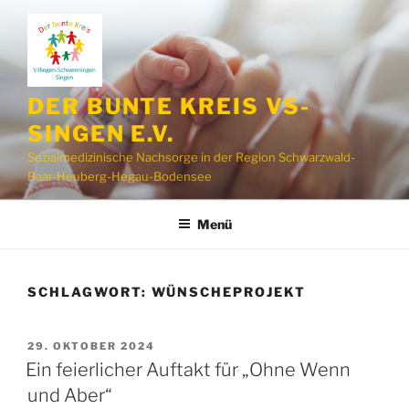
Zum
Inhalt
springen
DER BUNTE KREIS VS-
SINGEN E.V.
Sozialmedizinische Nachsorge in der Region Schwarzwald-
Baar-Heuberg-Hegau-Bodensee
Menü
SCHLAGWORT:
WÜNSCHEPROJEKT
VERÖFFENTLICHT
29. OKTOBER 2024
AM
Ein feierlicher Auftakt für „Ohne Wenn
und Aber“