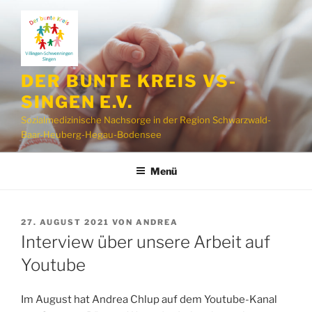
Zum
Inhalt
springen
DER BUNTE KREIS VS-
SINGEN E.V.
Sozialmedizinische Nachsorge in der Region Schwarzwald-
Baar-Heuberg-Hegau-Bodensee
Menü
VERÖFFENTLICHT
27. AUGUST 2021
VON
ANDREA
AM
Interview über unsere Arbeit auf
Youtube
Im August hat Andrea Chlup auf dem Youtube-Kanal