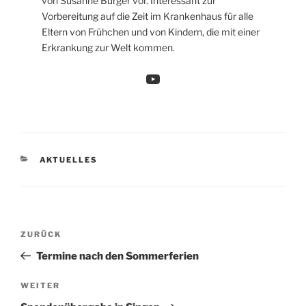
von Susanne Bürger vor. Interessant zur
Vorbereitung auf die Zeit im Krankenhaus für alle
Eltern von Frühchen und von Kindern, die mit einer
Erkrankung zur Welt kommen.
YouTube
KATEGORIEN
AKTUELLES
Beitragsnavigation
Vorheriger
ZURÜCK
Beitrag
Termine nach den Sommerferien
Nächster
WEITER
Beitrag