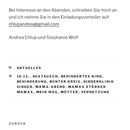
Bei Interesse an den Abenden, schreiben Sie mich an
und ich nehme Sie in den Einladungsverteiler auf:
chlupandrea@gmail.com
Andrea Chlup und Stephanie Wolf
KATEGORIEN
AKTUELLES
SCHLAGWÖRTER
10.12.
,
AUSTAUSCH
,
BEHINDERTES KIND
,
BEHINDERUNG
,
BUNTER KREIS
,
KINDERKLINIK
SINGEN
,
MAMA-ABEND
,
MAMAS STÄRKEN
MAMAS
,
MEIN WEG
,
MÜTTER
,
VERNETZUNG
Beitragsnavigation
Vorheriger
ZURÜCK