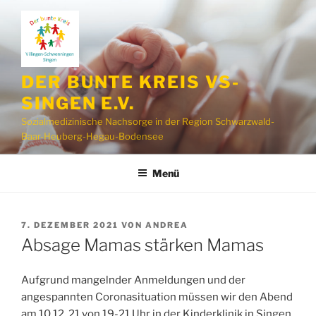
Zum
Inhalt
springen
DER BUNTE KREIS VS-
SINGEN E.V.
Sozialmedizinische Nachsorge in der Region Schwarzwald-
Baar-Heuberg-Hegau-Bodensee
Menü
VERÖFFENTLICHT
7. DEZEMBER 2021
VON
ANDREA
AM
Absage Mamas stärken Mamas
Aufgrund mangelnder Anmeldungen und der
angespannten Coronasituation müssen wir den Abend
am 10.12. 21 von 19-21 Uhr in der Kinderklinik in Singen