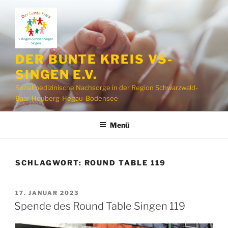
Zum
Inhalt
springen
DER BUNTE KREIS VS-
SINGEN E.V.
Sozialmedizinische Nachsorge in der Region Schwarzwald-
Baar-Heuberg-Hegau-Bodensee
Menü
SCHLAGWORT:
ROUND TABLE 119
VERÖFFENTLICHT
17. JANUAR 2023
AM
Spende des Round Table Singen 119