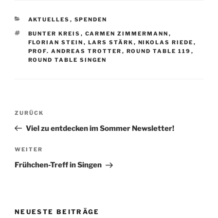
KATEGORIEN
AKTUELLES
,
SPENDEN
SCHLAGWÖRTER
BUNTER KREIS
,
CARMEN ZIMMERMANN
,
FLORIAN STEIN
,
LARS STÄRK
,
NIKOLAS RIEDE
,
PROF. ANDREAS TROTTER
,
ROUND TABLE 119
,
ROUND TABLE SINGEN
Beitragsnavigation
Vorheriger
ZURÜCK
Beitrag
Viel zu entdecken im Sommer Newsletter!
Nächster
WEITER
Beitrag
Frühchen-Treff in Singen
NEUESTE BEITRÄGE