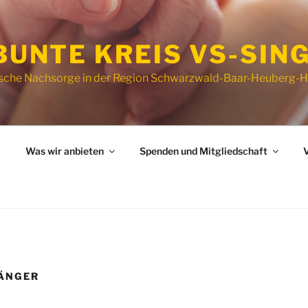
BUNTE KREIS VS-SING
ische Nachsorge in der Region Schwarzwald-Baar-Heuberg
Was wir anbieten
Spenden und Mitgliedschaft
V
ÄNGER