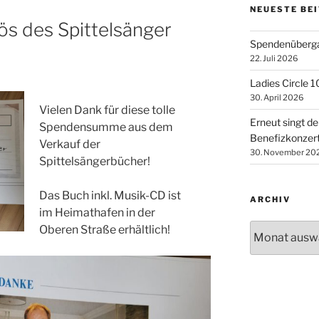
NEUESTE BE
s des Spittelsänger
Spendenüberga
22. Juli 2026
Ladies Circle 
30. April 2026
Vielen Dank für diese tolle
Erneut singt de
Spendensumme aus dem
Benefizkonzer
Verkauf der
30. November 20
Spittelsängerbücher!
Das Buch inkl. Musik-CD ist
ARCHIV
im Heimathafen in der
Archiv
Oberen Straße erhältlich!