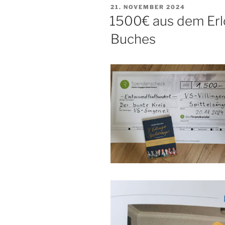
VERÖFFENTLICHT
21. NOVEMBER 2024
AM
1500€ aus dem Erlö
Buches