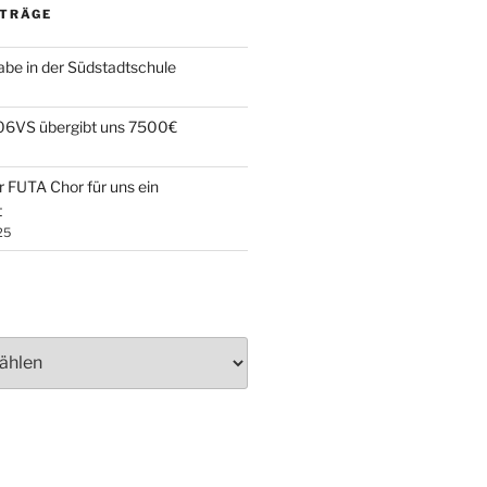
ITRÄGE
be in der Südstadtschule
106VS übergibt uns 7500€
r FUTA Chor für uns ein
t
25