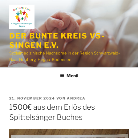
Zum
Inhalt
springen
DER BUNTE KREIS VS-
SINGEN E.V.
Sozialmedizinische Nachsorge in der Region Schwarzwald-
Baar-Heuberg-Hegau-Bodensee
Menü
VERÖFFENTLICHT
21. NOVEMBER 2024
VON
ANDREA
AM
1500€ aus dem Erlös des
Spittelsänger Buches