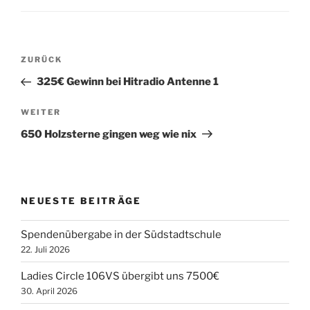
Beitragsnavigation
Vorheriger
ZURÜCK
Beitrag
325€ Gewinn bei Hitradio Antenne 1
Nächster
WEITER
Beitrag
650 Holzsterne gingen weg wie nix
NEUESTE BEITRÄGE
Spendenübergabe in der Südstadtschule
22. Juli 2026
Ladies Circle 106VS übergibt uns 7500€
30. April 2026