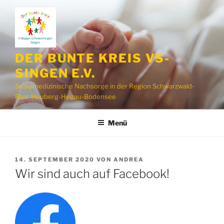
Zum
Inhalt
springen
DER BUNTE KREIS VS-
SINGEN E.V.
Sozialmedizinische Nachsorge in der Region Schwarzwald-
Baar-Heuberg-Hegau-Bodensee
Menü
VERÖFFENTLICHT
14. SEPTEMBER 2020
VON
ANDREA
AM
Wir sind auch auf Facebook!