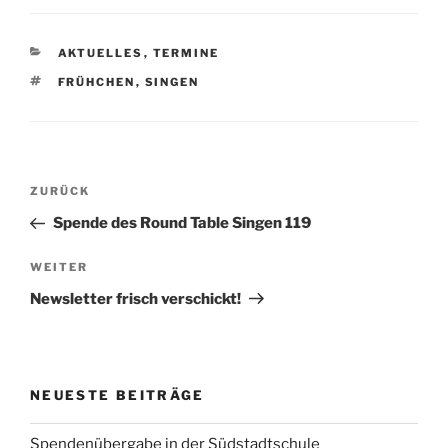
KATEGORIEN
AKTUELLES
,
TERMINE
SCHLAGWÖRTER
FRÜHCHEN
,
SINGEN
Beitragsnavigation
Vorheriger
ZURÜCK
Beitrag
Spende des Round Table Singen 119
Nächster
WEITER
Beitrag
Newsletter frisch verschickt!
NEUESTE BEITRÄGE
Spendenübergabe in der Südstadtschule