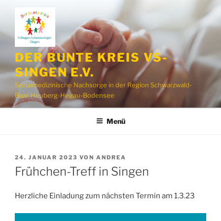
Zum
Inhalt
springen
DER BUNTE KREIS VS-
SINGEN E.V.
Sozialmedizinische Nachsorge in der Region Schwarzwald-
Baar-Heuberg-Hegau-Bodensee
Menü
VERÖFFENTLICHT
24. JANUAR 2023
VON
ANDREA
AM
Frühchen-Treff in Singen
Herzliche Einladung zum nächsten Termin am 1.3.23